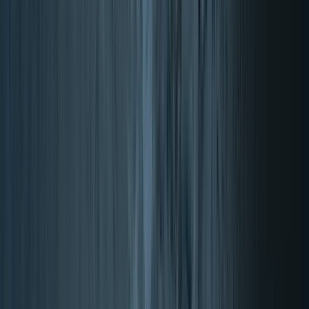
Energía