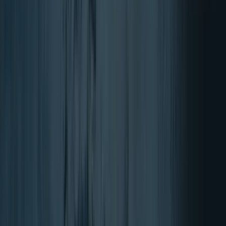
NOW Foods
L-Leucina
255 Gramo
39,95 €
32,05 €
Vegano
-
20
%
Agregar al carrito