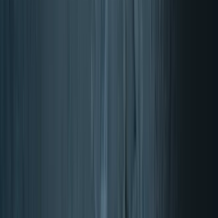
Objetivo