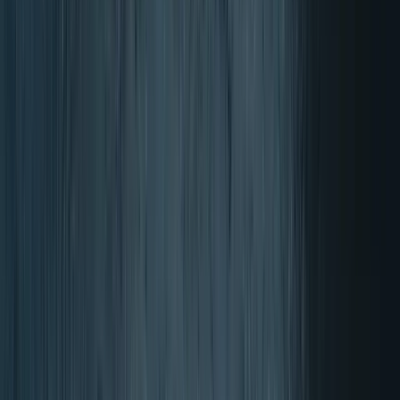
4.50/5 (100+ Opiniones)