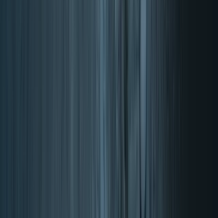
Azúcar en sangre