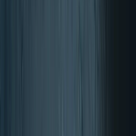
Cerrar
Volver a Aminoácidos
Home
Suplementos nutricionales
Aminoácidos
L-Leucina
L-Leucina
Aquí encuentras L-leucina en polvo sin sabor y en cápsulas, sola o
junto a isoleucina y valina. Te explicamos qué dosis se usa, cuándo
tomarla y en qué casos un batido de proteína ya te resulta
suficiente.
Leer más
→