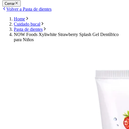
Cerrar
Volver a Pasta de dientes
Home
Cuidado bucal
Pasta de dientes
NOW Foods Xyliwhite Strawberry Splash Gel Dentífrico
para Niños