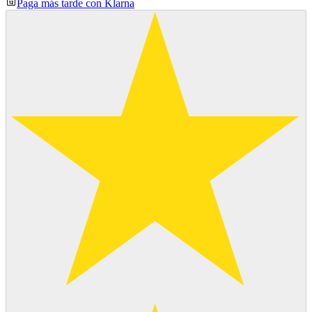
Paga más tarde con Klarna