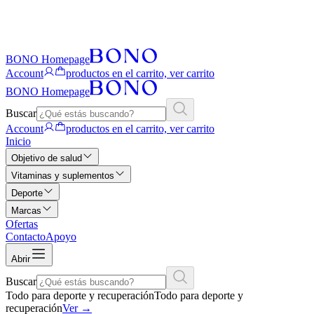
BONO Homepage
Account
productos en el carrito, ver carrito
BONO Homepage
Buscar
Account
productos en el carrito, ver carrito
Inicio
Objetivo de salud
Vitaminas y suplementos
Deporte
Marcas
Ofertas
Contacto
Apoyo
Abrir
Buscar
Todo para deporte y recuperación
Todo para deporte y
recuperación
Ver
→