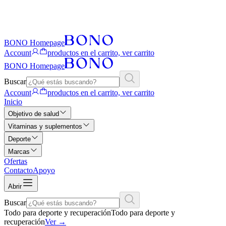
BONO Homepage
Account
productos en el carrito, ver carrito
BONO Homepage
Buscar
Account
productos en el carrito, ver carrito
Inicio
Objetivo de salud
Vitaminas y suplementos
Deporte
Marcas
Ofertas
Contacto
Apoyo
Abrir
Buscar
Todo para deporte y recuperación
Todo para deporte y
recuperación
Ver
→