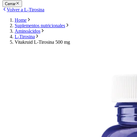
Cerrar
Volver a L-Tirosina
Home
Suplementos nutricionales
Aminoácidos
L-Tirosina
Vitakruid L-Tirosina 500 mg