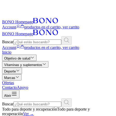
BONO Homepage
Account
productos en el carrito, ver carrito
BONO Homepage
Buscar
Account
productos en el carrito, ver carrito
Inicio
Objetivo de salud
Vitaminas y suplementos
Deporte
Marcas
Ofertas
Contacto
Apoyo
Abrir
Buscar
Todo para deporte y recuperación
Todo para deporte y
recuperación
Ver
→