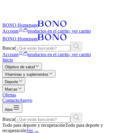
BONO Homepage
Account
productos en el carrito, ver carrito
BONO Homepage
Buscar
Account
productos en el carrito, ver carrito
Inicio
Objetivo de salud
Vitaminas y suplementos
Deporte
Marcas
Ofertas
Contacto
Apoyo
Abrir
Buscar
Todo para deporte y recuperación
Todo para deporte y
recuperación
Ver
→