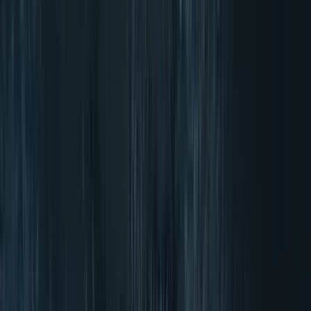
4.50/5 (100+ Opiniones)
Entrega en 2-4 días
Envío gratis a partir de 50 €
Producto gratis con cada encomenda