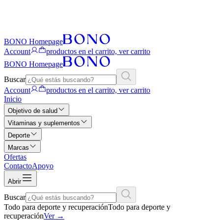
BONO Homepage
Account
productos en el carrito, ver carrito
BONO Homepage
Buscar
Account
productos en el carrito, ver carrito
Inicio
Objetivo de salud
Vitaminas y suplementos
Deporte
Marcas
Ofertas
Contacto
Apoyo
Abrir
Buscar
Todo para deporte y recuperación
Todo para deporte y
recuperación
Ver
→