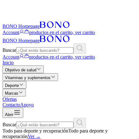
BONO Homepage
Account
productos en el carrito, ver carrito
BONO Homepage
Buscar
Account
productos en el carrito, ver carrito
Inicio
Objetivo de salud
Vitaminas y suplementos
Deporte
Marcas
Ofertas
Contacto
Apoyo
Abrir
Buscar
Todo para deporte y recuperación
Todo para deporte y
recuperación
Ver
→