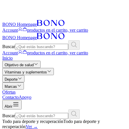
BONO Homepage
Account
productos en el carrito, ver carrito
BONO Homepage
Buscar
Account
productos en el carrito, ver carrito
Inicio
Objetivo de salud
Vitaminas y suplementos
Deporte
Marcas
Ofertas
Contacto
Apoyo
Abrir
Buscar
Todo para deporte y recuperación
Todo para deporte y
recuperación
Ver
→