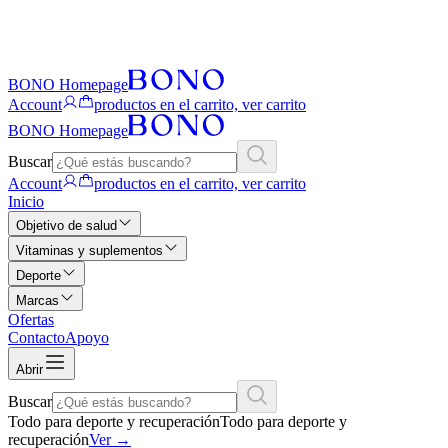
BONO Homepage
Account
productos en el carrito, ver carrito
BONO Homepage
Buscar
Account
productos en el carrito, ver carrito
Inicio
Objetivo de salud
Vitaminas y suplementos
Deporte
Marcas
Ofertas
Contacto
Apoyo
Abrir
Buscar
Todo para deporte y recuperación
Todo para deporte y
recuperación
Ver
→