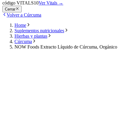
código VITALS10
Ver Vitals
→
Cerrar
Volver a Cúrcuma
Home
Suplementos nutricionales
Hierbas y plantas
Cúrcuma
NOW Foods Extracto Líquido de Cúrcuma, Orgánico