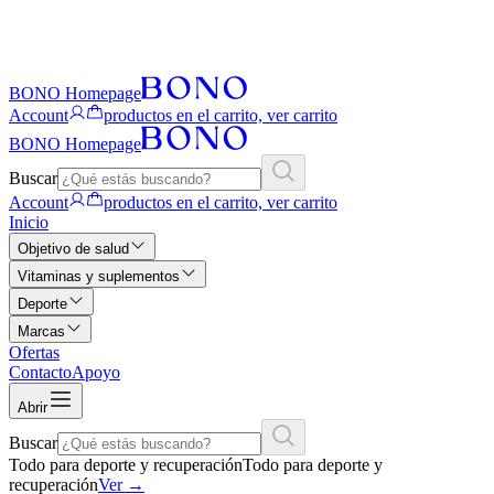
BONO Homepage
Account
productos en el carrito, ver carrito
BONO Homepage
Buscar
Account
productos en el carrito, ver carrito
Inicio
Objetivo de salud
Vitaminas y suplementos
Deporte
Marcas
Ofertas
Contacto
Apoyo
Abrir
Buscar
Todo para deporte y recuperación
Todo para deporte y
recuperación
Ver
→